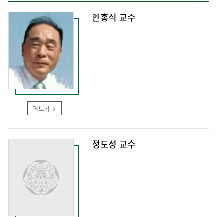
안홍식 교수
더보기
정도성 교수